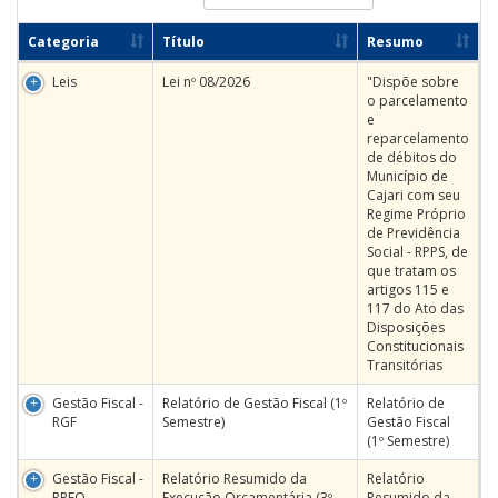
Categoria
Título
Resumo
Leis
Lei nº 08/2026
"Dispõe sobre
o parcelamento
e
reparcelamento
de débitos do
Município de
Cajari com seu
Regime Próprio
de Previdência
Social - RPPS, de
que tratam os
artigos 115 e
117 do Ato das
Disposições
Constitucionais
Transitórias
Gestão Fiscal -
Relatório de Gestão Fiscal (1º
Relatório de
RGF
Semestre)
Gestão Fiscal
(1º Semestre)
Gestão Fiscal -
Relatório Resumido da
Relatório
RREO
Execução Orçamentária (3º
Resumido da