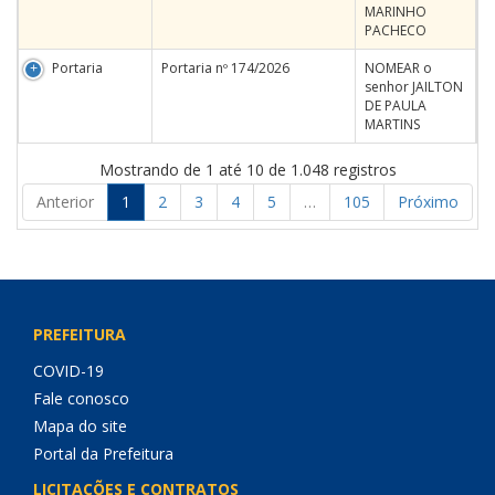
MARINHO
PACHECO
Portaria
Portaria nº 174/2026
NOMEAR o
senhor JAILTON
DE PAULA
MARTINS
Mostrando de 1 até 10 de 1.048 registros
Anterior
1
2
3
4
5
…
105
Próximo
PREFEITURA
COVID-19
Fale conosco
Mapa do site
Portal da Prefeitura
LICITAÇÕES E CONTRATOS