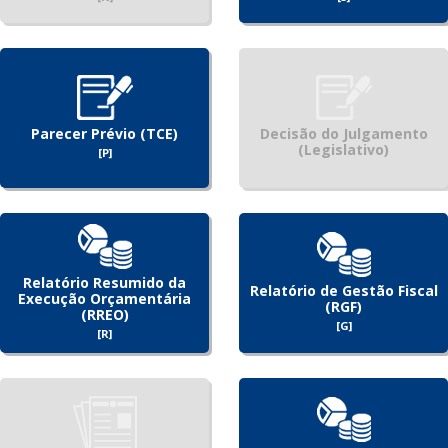
Parecer Prévio (TCE)
Decisão do Julgamento
(Legislativo)
[P]
Relatório Resumido da
Relatório de Gestão Fiscal
Execução Orçamentária
(RGF)
(RREO)
[G]
[R]